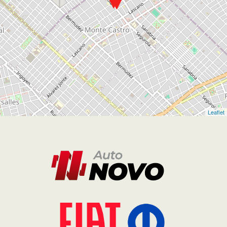
Seguinos en
Sitio
Quiénes Somos
Vehículos
Fiat Plan
Post Venta
Contacto
Términos y Condiciones
Politicas de privacidad