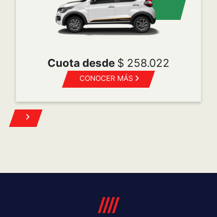
POST VENTA
Mopar es la marca de Servicio, Atención al cliente,
Accesorios y Repuestos originales para todas las
marcas del grupo FCA Automobiles.
Turnos
Repuestos
Mantenimiento programado