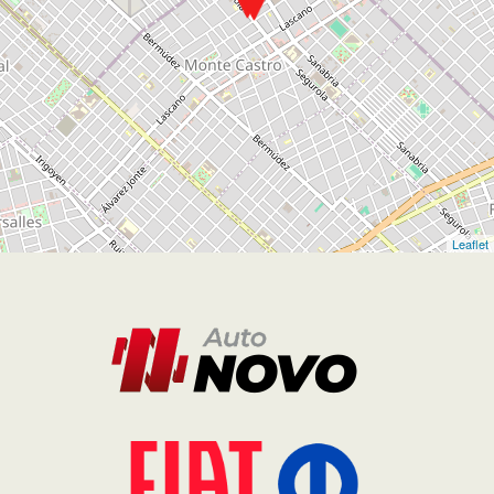
Seguinos en
Sitio
Quiénes Somos
Vehículos
Fiat Plan
Post Venta
Contacto
Términos y Condiciones
Politicas de privacidad