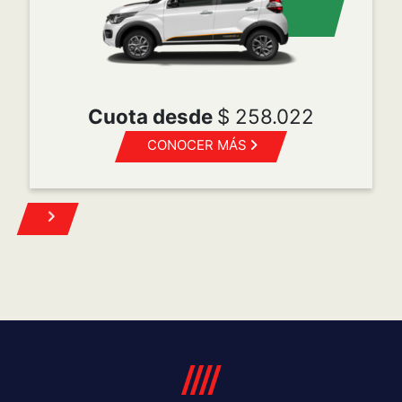
POST VENTA
Mopar es la marca de Servicio, Atención al cliente,
Accesorios y Repuestos originales para todas las
marcas del grupo FCA Automobiles.
Turnos
Repuestos
Mantenimiento programado