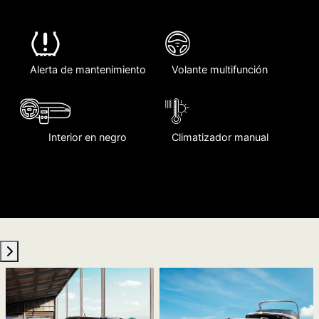
COLOR
TU ENDURANCE MT EN 5 SEGUNDOS
Motor 2.2L de 200cv +
Llantas 17”
MT6